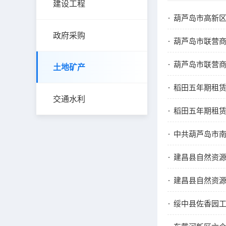
建设工程
葫芦岛市高新区
政府采购
葫芦岛市联营商
葫芦岛市联营商
土地矿产
稻田五年期租
交通水利
稻田五年期租
中共葫芦岛市
建昌县自然资
建昌县自然资
绥中县佐香园