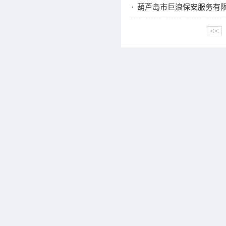
葫芦岛市巨浪保安服务有限
<<