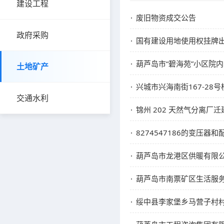
建设工程
废旧物资成交公告
政府采购
国有建设用地使用权挂牌
葫芦岛市“碧海苑”小区院
土地矿产
兴城市兴海南街167-2
交通水利
锦州 202 天然气分离
8274547186的变压
葫芦岛市龙港区供暖有限
葫芦岛市南票矿区生活服
绥中县李家堡乡马营子村