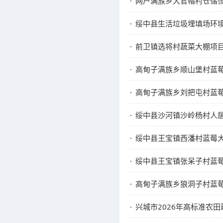
网户满族乡大官帽村仓储
绥中县生活垃圾埋填场环
前卫镇选将村蔬菜大棚项
高甸子满族乡顺山堡村蓝
高甸子满族乡刘把屯村蓝
绥中县沙河镇沙岭杨村人
绥中县王宝镇西潘村蓝莓
绥中县王宝镇张呆子村蓝
高甸子满族乡狼洞子村蓝
兴城市2026年高标准农