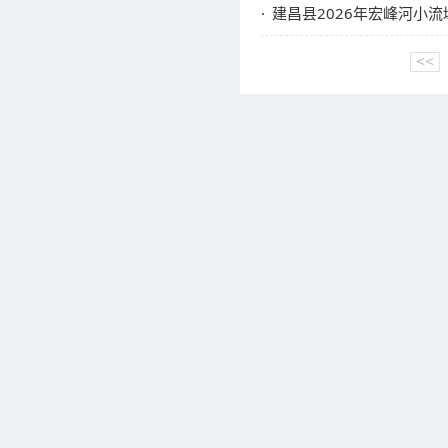
建昌县2026年宏峰河小
<<