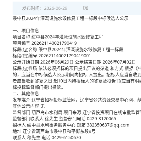
发布时间：
2026-06-29
绥中县2024年灌溉设施水毁修复工程一标段中标候选人公示
一、项目信息
项目名称 绥中县2024年灌溉设施水毁修复工程
项目编号 202621140021790419
标段(包)名称 绥中县2024年灌溉设施水毁修复工程一标段
标段(包)编号 202621140021790419001
公示开始日期 2026年06月29日 公示结束日期 2026年07月02日
标段(包)性质 依法必须招标的项目提出异议的渠道 和方式 根
的，应当在中标候选人公示期间向招标 人提出。招标人应当自收
者应当收到答复之日 起10日内持招标人的答复及投诉书(应当有明
标投标监督部门提出投诉。
二、其他信息
发布媒介 辽宁省招标投标监管网，辽宁省公共资源交易中心网、
其他公示内容 无
监督部门 葫芦岛市水利局 项目来源 辽宁省投资项目在线审批监管
监督部门联系人 徐先生 监督部门电话 0429-3120065
招标人 绥中县水利事务服务中心 邮箱 382350637@qq.com
地址 辽宁省葫芦岛市绥中县和平街东段9号
联系人 穆先生 电话 0429-6150670