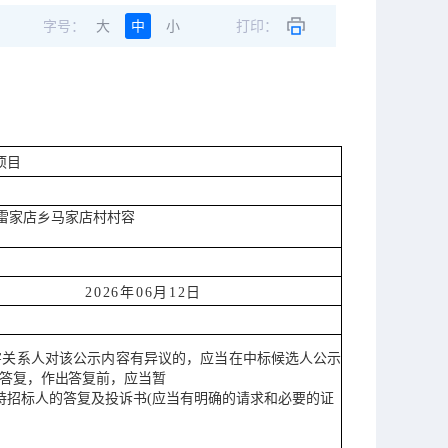
字号：
大
中
小
打印：
项目
县雷家店乡马家店村村容
2026年06月12日
害关系人对该公示内容有异议的，应当
在中标候选人公示
答
复，作出答复前，应当暂
内持招标人的答复及投诉书(应当有明确的请求和必要的证