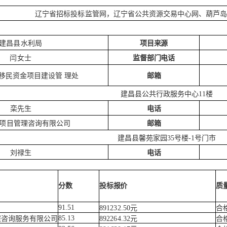
辽宁省招标投标监管网，辽宁省公共资源交
易中心网、葫芦
建昌县水利局
项目来源
闫女士
监督部门电话
移民资金项目建设管
理处
邮箱
建昌县公共行政服务中心
11楼
栾先生
电话
项目管理咨询有限公司
邮箱
建昌县馨苑家园
35号楼-1号门市
刘禄生
电话
分数
投标报价
质
91.51
891232.50元
合
85.13
程咨询服务有限公司
892264.32元
合