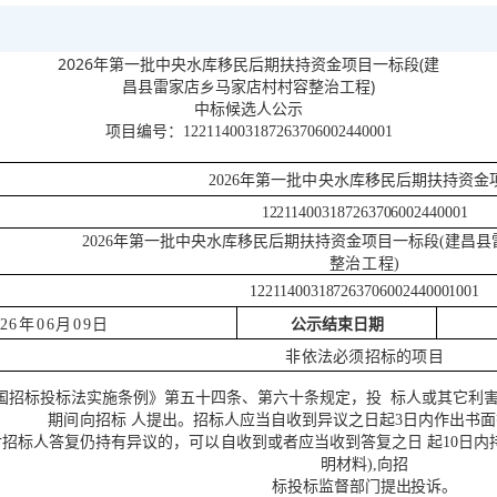
2026年第一批中央水库移民后期扶持资金项目一标段(建
)
昌县雷家店乡马家店村村容整治工程
中标候选人公示
项目编号：
122114003187263706002440001
2026年第一批中央水库移民后期扶持资金
122114003187263706002440001
2026年第一批中央水库移民后期扶持资金项目一标段(建昌
整治工程
)
122114003187263706002440001
001
026年06月09日
公示结束日期
非依法必须招标的项目
国招标投标法实施条例》第五十四
条、第六十条规定，投
标人或其它利
期间向招标
人提出。招标人应当自收到异议之日起
3日内作出书面
对招标人答复仍持有异议的，可以自收到或者应当收到答复之日
起
10日
明材料),向招
标投标监督部门提出投诉。