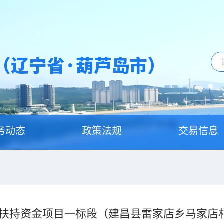
务动态
政策法规
交易信息
后期扶持资金项目一标段（建昌县雷家店乡马家店