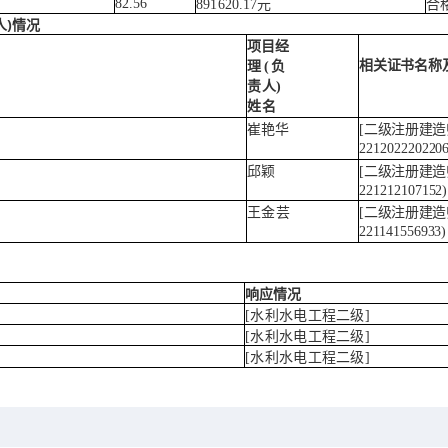
82.56
891620.17元
合
)情况
人
项目经
相关证书名称
理
(
负
责人
)
姓名
崔艳华
[二级注册建造
2212022202206
邱颖
[二级注册建造
221212107152)
王金芸
[二级注册建造
221141556933)
响应情况
[水利水电工程二级]
[水利水电工程二级]
[水利水电工程二级]