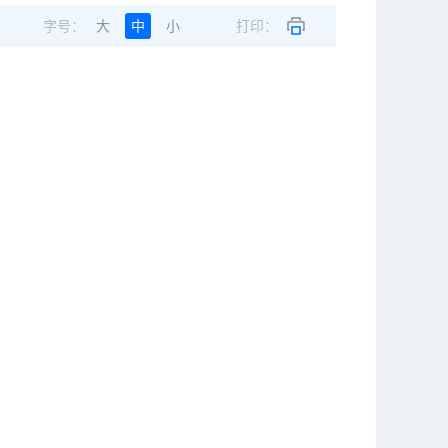
字号：
大
中
小
打印：