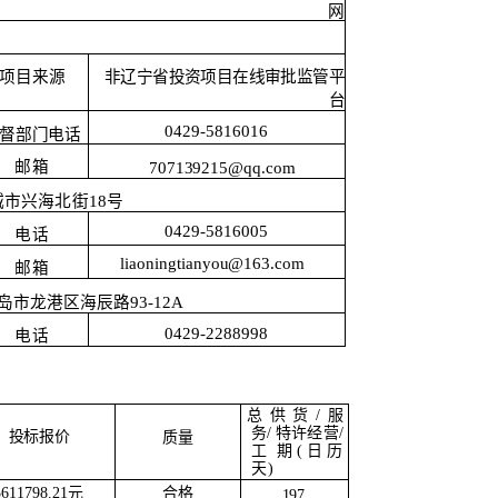
网
项目来源
非辽宁省投资项目在线审批监管平
台
0429-5816016
督部门电话
邮箱
707139215@qq.com
城市兴海北街
18号
0429-5816005
电话
liaoningtianyou@163.com
邮箱
岛市龙港区海辰路
93-12A
0429-2288998
电话
总供货
/服
务/
特许经营
/
投标报价
质量
工
期
(日历
天)
合格
5611798.21元
197