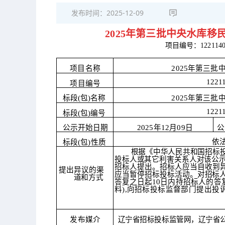
发布时间：
2025-12-09
2025年第三批中央水库
项目编号：
122114
项目名称
2025年第三
1221
项目编号
标段
(包)名称
2025年第三
1221
标段
(包)编号
公示开始日期
2025年12月09日
公
依
标段
(包)性质
根据《中华人民共和国招标
投
标人或其它利害关系人对该公
招标
人提出。招标人应当自收到
提出异议的渠
应当暂
停招标投标活动。对招标
道
和方式
答复之日
起
10日内持招标人的答
料),向招
标投标监督部门提出投
发布媒介
辽宁省招标投标监管网，辽宁省