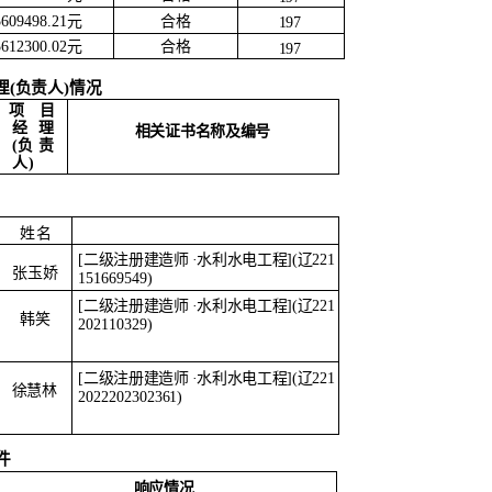
5609498.21元
合格
197
合格
5612300.02元
197
(负责人)情况
项目
经
理
相关证书名称及编号
(负
责
人
)
姓名
[二级注册建造师
·水利水电工程](辽
221
张玉娇
151669549)
[二级注册建造师
·水利水电工程](辽
221
韩笑
202110329)
[二级注册建造师
·水利水电工程](辽
221
徐慧林
2022202302361)
件
响应情况