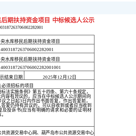
移民后期扶持资金项目
中标候选人公示
003187263706002282001
批中央水库移民后期扶持资
金项目
14003187263706002282001
批中央水库移民后期扶持资
金项目
14003187263706002282001
001
示结束日期
2025年12月12日
法必须招标的项目
投标法实施条例》第五十四条、第六十条规定，
示内容有异议的，应当在中
标候选人公示期间向
异议之日起
3日内作出书面答复，作出答复前，
人答复仍持有异议
的，可以自收到或者应当收到
复及投诉书(应当有明确的请求和必要的证明材
诉。
公共资源交易中心网、葫芦岛市公共资源交易中心