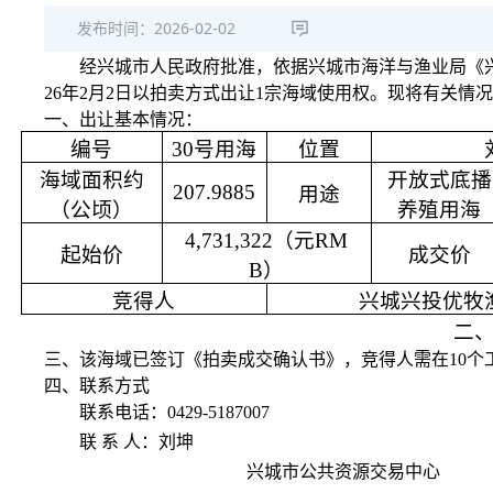
发布时间：
2026-02-02
经兴城市人民政府批准，
依据
兴城市
海洋与渔业局
《
2
6
年
2
月
2
日以
拍卖
方式出让
1
宗
海域
使用权。现将有关情况
一、出让基本情况：
编号
30号用海
位置
海域面积约
开放式底播
207.9885
用途
（公顷）
养殖用海
4,731,322
（元
RM
起始价
成交价
B）
竞得人
兴城兴投优牧
二
三、
该
海域
已签订《
拍卖
成交确认书》，竞得人需在
10
四、联系方式
联系电话：
0429-5187007
联
系
人：刘坤
兴城市
公共资源交易中心