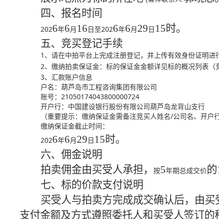
四、报名时间
6
6
16
6
6
29
15
时。
202
202
年
月
日至
年
月
日
五、竞买登记手续
1
、请在中拍平台上完成注册登记，并上传有效身份证明进
2
、缴纳拍卖保证金：标的保证金金额详见标的概况列表（
3
、汇款账户信息
户名：葫芦岛市工程咨询集团有限公司
21050174043800000724
账号：
开户行：中国建设银行股份有限公司葫芦岛龙背山支行
/
（重要提示：缴纳保证金需备注竞买人姓名
公司名、开户
缴纳保证金截止时间：
6
6
29
15
时。
202
年
月
日
六
、佣金说明
拍卖佣金由买受人承担
，
5
的
按
年期总成交价
七、标的价款支付说明
买受人与拍卖方完成成交确认后，由买
支付金额及方式遵照委托人和买受人签订的