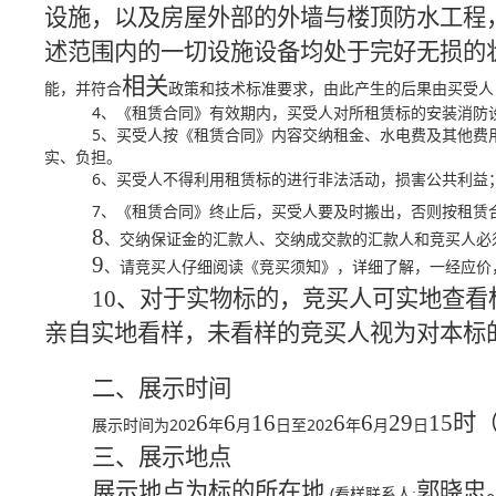
设施，以及房屋外部的外墙与楼顶防水工程
述范围内的一切设施设备均处于完好无损的
相关
能，并符合
政策和技术标准要求，由此产生的后果由买受人
4
、《租赁合同》有效期内，买受人对所租赁标的安装消防
5
、买受人按《租赁合同》内容交纳租金、水电费及其他费
实、负担。
6
、买受人不得利用租赁标的进行非法活动，损害公共利益
7
、《租赁合同》终止后，买受人要及时搬出，否则按租赁
8
、交纳保证金的汇款人、交纳成交款的汇款人和竞买人必
9
、请竞买人仔细阅读《竞买须知》，详细了解，一经应价
10
、
对于实物标的，竞买人可实地查看
亲自实地看样，未看样的竞买人视为对本标
二、展示时间
6
6
16
6
6
29
15
时
202
202
展示时间为
年
月
日至
年
月
日
三、展示地点
展示地点为标的所在地
郭晓忠
(
看样联系人
: