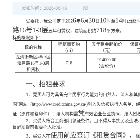
发布时间：
2026-06-16
6
6
30
10
14
202
(
受委托，我公司定于
年
月
日
时至
时止
延
路
16
号
1-3
层
718
五年租赁权，建筑面积约
平方米。
标的概况如下：
建筑面积约
五年租金起拍价
保证
标的名称
（㎡）
（元）
龙湾街新区
4#小区
914000.00
718
海月路16号1-3层
（含税价）
租赁权
一、招租要求
1
、竞买人可为具备完全民事行为能力的自然人、法人和其
国
”
网站（
http://www.creditchina.gov.cn/)
列入失信被执行人名单、
凭
证（原件和复印件）；法人机构需
有效企业营业执照、法人授
2
、买受人符合工商部门领证条件，且不得从事扰民及违法
目必须提前报委托人批准。
使用前应签订《租赁合同》
，
3
、买受人在
租