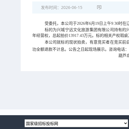
发布时间：
2026-06-15
受委托，本公司于
2026
年
6
月
19
日上午
9:30
时在
标的为
兴城宁远文化旅游集团有限公司持有的
年经营权
，总起拍价
13917.43
万元
。标的相关产权瑕疵
本公司就标的现状拍卖，有意竞买者在竞买前
功全额退款不计息。公告之日起现场展示。
咨询电话：
葫芦