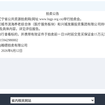
拍卖公告
辽宁省公共资源拍卖网
(
网址
:www.lngp.org.cn)
举行拍卖会
。
兴城市滨海养老综合体（医疗服务板块）和兴城发展投资集团有限公司持
及具体内容，详见评估报告。
自行查看标的，并携带有效证件于拍卖前一日
16
时前交竞买保证金
15
万元
15942980002
岛翰德拍卖有限公司
2026
年
6
月
12
日