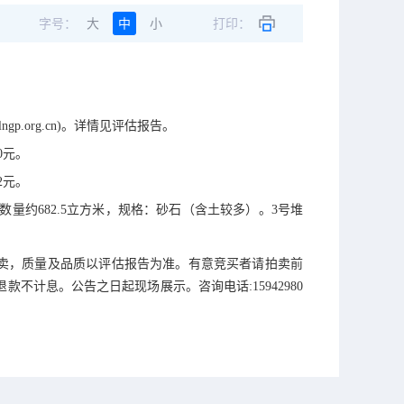
字号：
大
中
小
打印：
ngp.org.cn)
。详情见评估报告。
0
元。
2
元。
数量约
682.5
立方米，规格：砂石（含土较多）。
3
号堆
卖，质量及品质以评估报告为准。有意竞买者请拍卖前
退款不计息。公告之日起现场展示。咨询电话
:
15942980