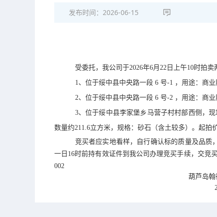
发布时间：
2026-06-15
受委托，我公司于
2026
年
6
月
22
日上午
10
时拍卖
1
、位于绥中县中央路一段
6
号
-1
，用途：商业
2
、位于绥中县中央路一段
6
号
-2
，用途：
商业
3
、
位于
绥中县李家堡乡马营子村村部西侧，现
数量约
211.6
立方米，规格：砂石（含土较多）。起拍
竞买者应实地看样，自行确认标的质量及品质
一日
16
时前持有效证件到我公司办理竞买手续，交竞
002
葫芦岛翰