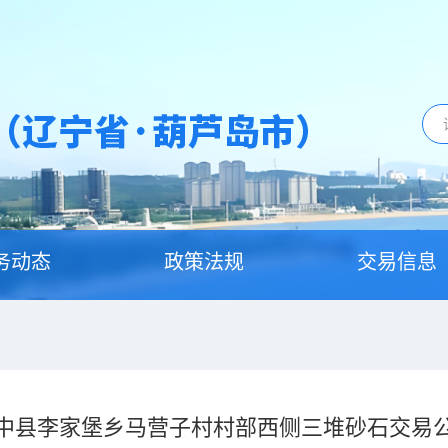
务动态
政策法规
交易信息
中县李家堡乡马营子村村部西侧三堆砂石交易