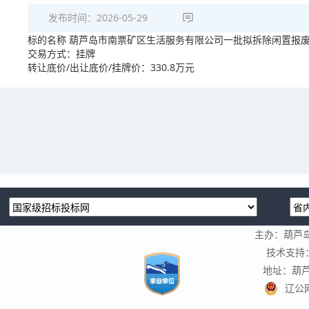
发布时间：
2026-05-29
标的名称 葫芦岛市南票矿区生活服务有限公司一批拟拆除闲置报
交易方式：挂牌
转让底价/出让底价/挂牌价：330.8万元
主办：葫芦
技术支持
地址：葫芦
辽公网