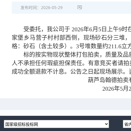
发布时间：
2026-05-29
受委托，我公司于
2026
年
6
月
5
日上午
9
时
家堡乡马营子村村部西侧，现场砂石分三堆，
格：砂石（含土较多）。
3
号堆数量约
211.6
立
标的按实物现状整体打包拍卖，质量及品
人不承担任何瑕疵担保责任。
有意竞买者请拍
成功全额退款不计息。公告之日起现场展示。
葫芦岛翰德拍卖
2026
年
5
月