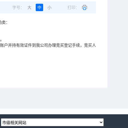
字号：
大
中
小
打印：
拍卖：
。
司指定账户并持有效证件到我公司办理竞买登记手续，竞买人