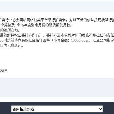
在中国拍卖行业协会网站网络拍卖平台举行拍卖会，对以下标的依法按现状进行
7个摊位及1个岛年度剩余月份的租赁期使用权。
：标的物所在地。
最终解释权归委托方所有），委托方及本公司对标的瑕疵不承担任何责任
5:00时之前将竞买保证金伍仟圆整（小写金额：5,000.00元）汇至公
日内无息退还。
）
日