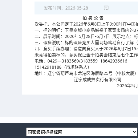
发布时间：
2026-05-28
拍 卖 公 告
受委托，本公司定于2026年6月8日上午9:00时
一、标的明细：玉皇商城小商品城裕千家菜市场内的3
二、展示时间：2026年5月28日-6月7日 展示地点
三、瑕疵说明：标的瑕疵竞买人需现场踏勘自行了解（
四、竞买手续办理：请意向竞买人于2026年6月7日1
未竞得拍卖标的，竞买保证金于拍卖会结束后七个工作
电话：0429—3183569/3183559 18642936616
15142918188（市场联系人）
地址：辽宁省葫芦岛市龙港区海辰路25号（中核大厦
辽宁成成拍卖行有限公司
2026年5月28