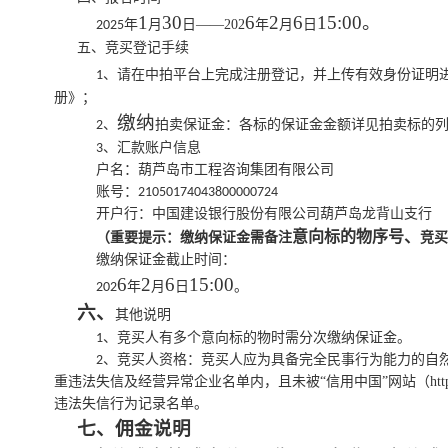
1
30
6
2
6
15:00
。
年
月
日
——202
年
月
日
2025
五、竞买登记手续
、请在中拍平台上完成注册登记，并上传有效身份证明
1
册》；
缴纳
、
拍卖保证金：各标的保证金金额详见拍卖标的
2
、汇款账户信息
3
户名：葫芦岛市工程咨询集团有限公司
账号：
21050174043800000724
开户行：中国建设银行股份有限公司葫芦岛龙背山支行
意向标的物序号、
（
重要提示：
缴纳保证金需备注
竞买
缴纳保证金截止时间：
6
2
6
15:00
年
月
日
。
202
六、
其他说明
、竞买人有多个意向标的物时需分次缴纳保证金。
1
、竞买人资格：竞买人应为具备完全民事行为能力的自
2
重违法失信及经营异常企业名单内，且未被
“
信用中国
”
网站（
htt
违法失信行为记录名单。
七、
佣金说明