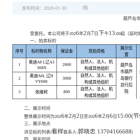
发布时间：
2026-01-30
葫芦岛
6
2
7
下
13
受委托，本公司将于
年
月
日
午
起（延时
202
:00
一、拍卖标的
展示位
序号
标的物名称
保证金
竞拍资格
置
自然人、法人、机
奥迪
A8 L辽A3
1
2000
葫芦岛
368N
构或其他组织
市葫芦
自然人、法人、机
奥迪
A6L 辽H
2
3000
岛银行
VY668
构或其他组织
总行后
自然人、法人、机
院
3
800
依维柯
构或其他组织
二、展示时间
6
2
2
6
2
6
15:00(
节
整体展示时间为
年
月
日至
年
月
日
202
202
三、展示地点
看样
郭晓忠
13704166688
详见标的列表
联系人
(
:
)
四、报名时间