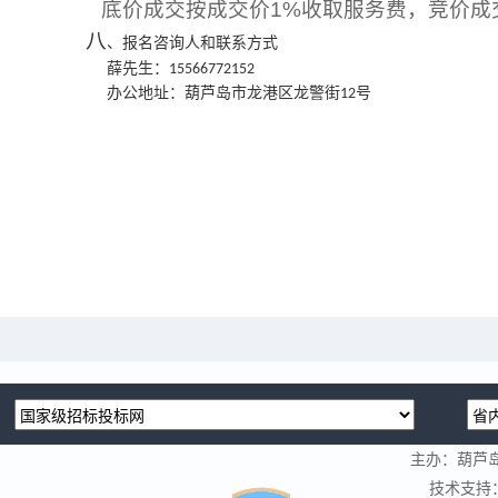
底价成交按成交价
1%
收取服务费，竞价成
八
、报名咨询人和联系方式
薛先生：
15566772152
办公地址：葫芦岛市龙港区龙警街
号
12
主办：葫芦
技术支持