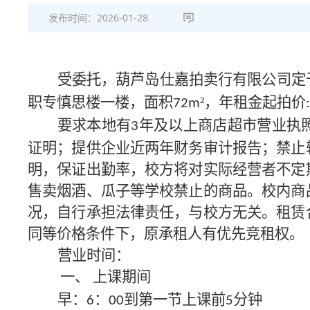
发布时间：
2026-01-28
受委托，葫芦岛仕嘉拍卖行有限公司定
职专慎思楼一楼，面积
²，年租金起拍价
72m
要求本地有
年及以上商店超市营业执
3
证明；提供企业近两年财务审计报告；禁止
明，保证出勤率，校方将对实际经营者不定
售卖烟酒、瓜子等学校禁止的商品。校内商
况，自行承担法律责任，与校方无关。租赁
同等价格条件下，原承租人有优先竞租权。
营业时间：
上课期间
一、
早：
：
到第一节上课前
分钟
6
0
0
5