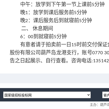
中午
：
放学到下午第一节上课前
分钟
5
晚
：放学到课后服务前
分钟
1
5
晚
：课后服务后到就寝前
分钟
2
5
休息期间
二、
：
到就寝前
分钟
6
0
0
5
有意者请于拍卖前一日
时前交付保证
15
股份有限公司葫芦岛龙港支行，账号
0770 3
告之日起展示、自行查看。咨询电话
:13514
主办：葫芦