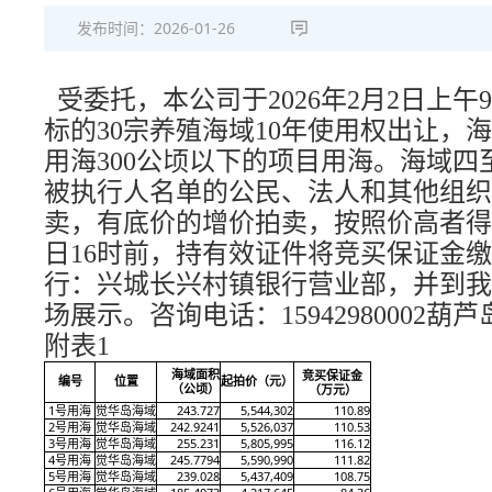
发布时间：
2026-01-26
受委托，本公司于202
6
年
2
月
2
日上午
标的3
0
宗养殖
海域
1
0
年
使用
权出让
，
海
用海300公顷以下的项目用海
。
海域四
被执行人名单的公民、法人和其他组织
卖，有底价的增价拍卖，按照价高者得
日16时前
，持有效证件将
竞买保证金
缴
行：兴城长兴村镇银行营业部
，并
到
我
场展示。
咨询电话：
1594298000
2
葫芦
附表1
竞买保证金
海域面积
编号
位置
起拍价
（元）
（
万
元）
（公顷）
1号用海
觉华岛海域
243.727
5,544,302
110.8
9
2号用海
觉华岛海域
242.9241
5,526,037
110.53
3号用海
觉华岛海域
255.231
5,805,995
116.12
4号用海
觉华岛海域
245.7794
5,590,990
111.82
5号用海
觉华岛海域
239.028
5,437,409
108.75