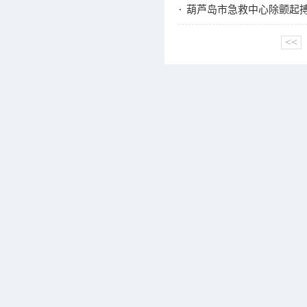
葫芦岛市急救中心除颤起
<<