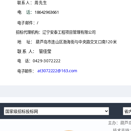
联系人：周先生
电
话：
18642963661
电子邮件：/
招标代理机构：辽宁安泰工程项目管理有限公司
地
址：
葫芦岛市连山区渤海街与中央路交叉
口南120米
联
系 人：
管
佳莹
电
话：0429-3072222
at3072222@163.com
电子邮件：
主办：葫芦
技术支持