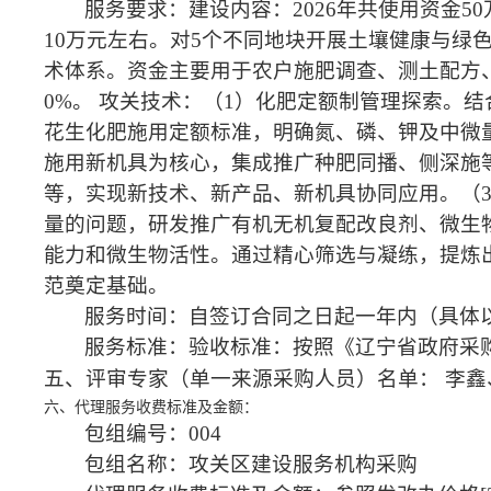
服务要求：建设内容：2026年共使用资金5
10万元左右。对5个不同地块开展土壤健康与
术体系。资金主要用于农户施肥调查、测土配方
0%。 攻关技术：（1）化肥定额制管理探索。
花生化肥施用定额标准，明确氮、磷、钾及中微量
施用新机具为核心，集成推广种肥同播、侧深施
等，实现新技术、新产品、新机具协同应用。（
量的问题，研发推广有机无机复配改良剂、微生
能力和微生物活性。通过精心筛选与凝练，提炼
范奠定基础。
服务时间：自签订合同之日起一年内（具体
服务标准：验收标准：按照《辽宁省政府采购履
五、评审专家（单一来源采购人员）名单：
李鑫
六、代理服务收费标准及金额：
包组编号：004
包组名称：攻关区建设服务机构采购