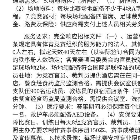
通勤需求。 5.场地物料、制作物： （1）制作物
（2）场地物料：每块比赛场地配备不少于4块A
程。 7.竞赛器材：每块场地配备四官席、足球
金、路费及保险：供应商需支付上述人员相关劳
服务要求：完全响应招标文件
（一）、运营
条规定具有体育竞赛组织的服务能力的法人、其
0人左右，拟定天数40天左右（以实际签订合同
的秩序册人数确定；各竞赛项目委员会的官员按照
足球场地2块。场地须配备符合国际足联标准的球
员驻地：为竞赛官员、裁判员提供酒店需在在同
店，餐食经食药监局监测合格，需提供会议室供使
支队伍900名运动员、教练员的食宿酒店条件
供餐食经食药监局监测合格，需提供会议室、洗
分钟。 （3）医疗要求：赛事期间必须保障每个
一名，救护车必须配备AED设备。 （4）安保
障比赛日、训练日每天8组竞赛官员、裁判员、15
照主办方要求制作赛事秩序册150本、赛事成绩册1
及宣传幕布。 6.技术录像：每场比赛安排专业