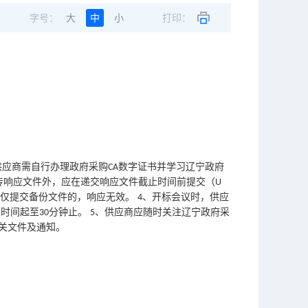
字号：
大
中
小
打印：
供应商需自行办理政府采购
数字证书并学习辽宁政府
CA
传响应文件外，应在递交响应文件截止时间前提交（
U
商仅提交备份文件的，响应无效。
、开标会议时，供应
4
止时间起至
分钟止。
、供应商应随时关注辽宁政府采
30
5
关文件及通知。