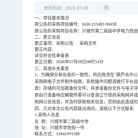
发布时间：
2026-07-08
一、项目基本情况
原公告的采购项目编号：
JH26-211481-00458
原公告的采购项目名称：兴城市第二高级中学电力改造
二、更正信息
更正事项：采购公告
采购文件
更正内容：
详见符合性审查表
更正日期：
年
月
日
时
分
2026
07
08
08
14
三、其他补充事宜
、为确保交易信息的一致性，供应商须在“葫芦岛市公
1
采购网电子文件制作指南，系统操作问题请拨打平台运
盘）存储的可加密备份文件，并承诺备份文件与电子
商自行准备响应解密所需可以登录辽宁政府采购网并成
购网公告信息，并及时获取相关信息，否则由此造成
四、凡对本次公告内容提出询问，请按以下方式联系
采购人信息
1.
名
称：兴城市第二高级中学
地
址：兴城市学苑街一号
联系方式：
13942991586