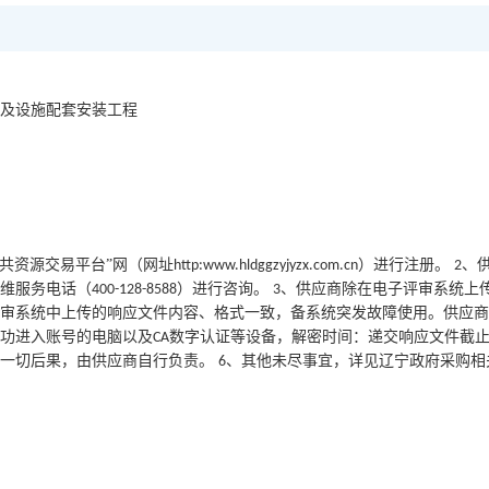
及设施配套安装工程
共资源交易平台”网（网址
）进行注册。
、
http:www.hldggzyjyzx.com.cn
2
维服务电话（
）进行咨询。
、供应商除在电子评审系统上
400-128-8588
3
评审系统中上传的响应文件内容、格式一致，备系统突发故障使用。供应
功进入账号的电脑以及
数字认证等设备，解密时间：递交响应文件截
CA
的一切后果，由供应商自行负责。
、其他未尽事宜，详见辽宁政府采购相
6