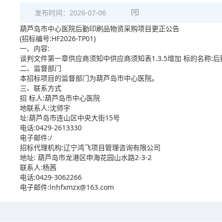
发布时间：
2026-07-06
葫芦岛市中心医院后勤印刷品物资采购项目更正公告
(招标编号:HF2026-TP01)
一、内容:
谈判文件第一章供应商须知中供应商须知表1.3.5增加 标的名称
二、监督部门
本招标项目的监督部门为葫芦岛市中心医院。
三、联系方式
招 标人:葫芦岛市中心医院
地联系人:沈师宇
址:葫芦岛市连山区中央大街15号
电话:0429-2613330
电子邮件:/
招标代理机构:辽宁鸿飞项目管理咨询有限公司
地址: 葫芦岛市龙港区申海花园山水路2-3-2
联系人:杨茜
电话:0429-3062266
电子邮件:lnhfxmzx@163.com