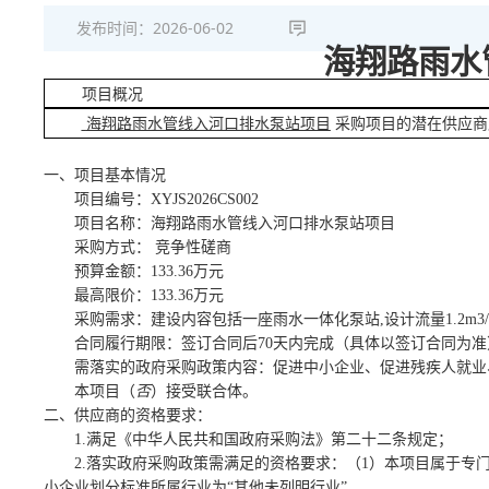
发布时间：
2026-06-02
海翔路雨水
项目概况
海翔路雨水管线入河口排水泵站项目
采购项目的潜在供应商
一、项目基本情况
项目编号：
XYJS2026CS002
项目名称：海翔路雨水管线入河口排水泵站项目
采购方式：
竞争性磋商
预算金额：
133.36万元
最高限价：
133.36万元
采购需求：建设内容包括一座雨水一体化泵站
,设计流量1.2
合同履行期限：签订合同后
70天内完成
（具体以签订合同为准
需落实的政府采购政策内容：促进中小企业、促进残疾人就业
本项目（
否
）接受联合体。
二、供应商的资格要求：
1.满足《中华人民共和国政府采购法》第二十二条规定；
2.落实政府采购政策需满足的资格要求：（1）本项目属于专
小企业划分标准所属行业为“其他未列明行业”
。