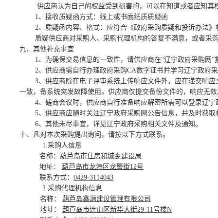
供应商认为自己的权益受到损害的，可以在知道或者应知其
1、接收质疑函方式：
线上或书面纸质质疑函
2、质疑函内容、格式：应符合《政府采购质疑和投诉办法》
质疑供应商对采购人、采购代理机构的答复不满意，或者采
九、
其他补充事宜
1、为确保交易信息的一致性，请供应商在
“辽宁政府采购网”
2、供应商需自行办理政府采购CA数字证书并学习辽宁政府采
3、供应商除在电子评审系统上传响应文件外，应在递交响应
一致，备系统突发故障使用。供应商仅提交备份文件的，响应无效
4、磋商会议时，供应商自行准备响应解密所需可以登录辽宁
5、供应商应随时关注辽宁政府采购网公告信息，并及时获取
6、其他未尽事宜，详见辽宁政府采购相关文件及通知。
十、凡对本次采购提出询问，请按以下方式联系。
1.采购人信息
名称：
葫芦岛市住房和城乡建设局
地址：
葫芦岛市龙港区龙警街
12号
联系方式：
0429-3114043
2.采购代理机构信息
名称：
葫芦岛鑫源建设管理有限公司
地址：
葫芦岛市连山区新华大街
29-11号楼N