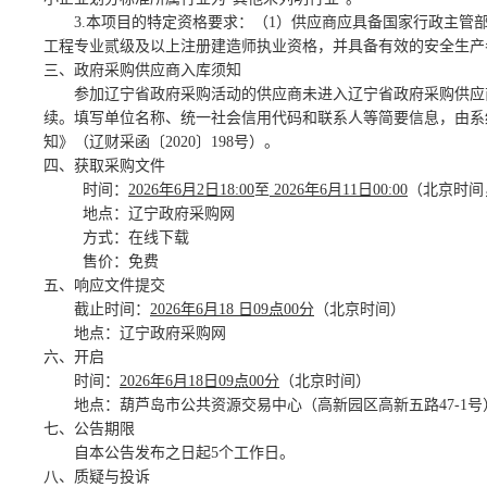
3.本项目的特定资格要求：（1）供应商应具备国家行政主管
工程专业贰级及以上注册建造师执业资格，并具备有效的安全生产
三、政府采购供应商入库须知
参加辽宁省政府采购活动的供应商未进入辽宁省政府采购供应
续。填写单位名称、统一社会信用代码和联系人等简要信息，由系
知》（辽财采函〔2020〕198号）。
四、获取采购文件
时间：
2026
年
6
月
2
日
18:00
至
2026
年
6
月
11
日
00:00
（北京时间
地点：辽宁政府采购网
方式：在线下载
售价：免费
五、响应文件提交
截止时间：
2026
年
6
月
1
8
日
0
9
点
0
0
分
（北京时间）
地点：辽宁政府采购网
六、开启
时间：
2026
年
6
月
1
8
日
0
9
点
0
0
分
（北京时间）
地点：葫芦岛市公共资源交易中心（高新园区高新五路
47-1
七、公告期限
自本公告发布之日起
5
个工作日。
八、质疑与投诉