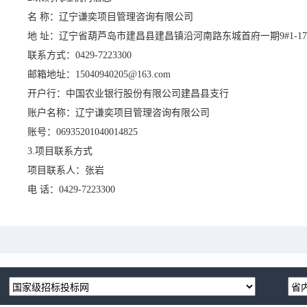
名
称：
辽宁谦奕项目管理咨询有限公司
地
址：
辽宁省葫芦岛市建昌县建昌镇沿河南路东城首府一期
9#1-1
联系方式：
0429-7223300
邮箱地址：
15040940205
@163.com
开户行：
中国农业银行股份有限公司建昌县支行
账户名称：
辽宁谦奕项目管理咨询有限公司
账号：
06935201040014825
3.项目联系方式
项目联系人：
张岩
电
话：
0429-7223300