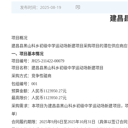
发布时间：
2025-08-19
建昌
项目概况
建昌县黑山科乡初级中学运动场新建项目
采购项目的潜在供应商应
一、项目基本情况
项目编号
：
JH25-211422-00079
项目名称：
建昌县黑山科乡初级中学运动场新建项目
采购方式：竞争性磋商
包组编号：
001
预算金额：人民币
1123950.27
元
最高限价：人民币
1123950.27
元
采购需求：
本项目为建昌县黑山科乡初级中学运动场新建项目，
单）
合同
履约
期限：
2025年9月6日至2025年10月31日（具体以签订合