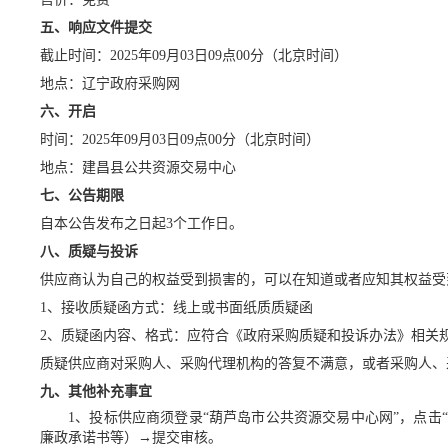
五、响应文件提交
截止时间：
202
5
年
09
月
03
日
09点
00
分
（
北京时间）
地点：
辽宁政府采购网
六、开启
时间：
202
5
年
09
月
03
日
09点
00
分（
北京时间）
地点：建昌县公共资源交易中心
七、公告期限
自本公告发布之日起
3
个工作日。
八、质疑与投诉
供应商认为自己的权益受到损害的，可以在知道或者应知其权益受
1、接收质疑函方式：线上或书面纸质质疑函
2、质疑函内容、格式：应符合《政府采购质疑和投诉办法》相关
质疑供应商对采购人、采购代理机构的答复不满意，或者采购人、
九、其他补充事宜
1、投标供应商须登录“葫芦岛市公共资源交易中心网”，点击
廉政承诺书等）→提交审核。