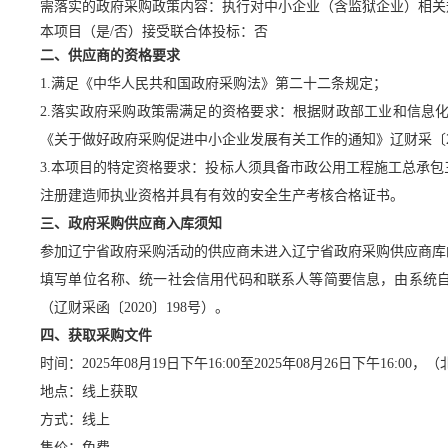
需落实的政府采购政策内容：
执行对中小企业（含监狱企业）相关
本项目（是
/否）接受联合体投标：否
二、供应商的资格要求
1.满足《中华人民共和国政府采购法》第二十二条规定；
2.落实政府采购政策需满足的资格要求：根据财政部工业和信息化
《关于做好政府采购促进中小企业发展有关工作的通知》辽财采〔2
3.本项目的特定资格要求：
投标人须具备市政公用工程施工总承包
注册建造师执业资格
并具有有效的安全生产考核合格证书。
三、政府采购供应商入库须知
参加辽宁省政府采购活动的供应商未进入辽宁省政府采购供应商库
填写单位名称、统一社会信用代码和联系人等简要信息，由系统
（辽财采函〔2020〕198号）。
四、获取采购文件
时间：
202
5
年
08
月
19
日
下
午
16:00
至
20
25
年
08
月
26
日下午
16:00
，
（
地点：
线上获取
方式：
线上
售价：
免费