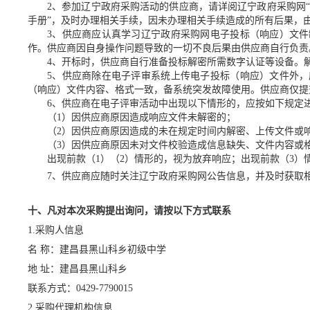
2
、参加辽宁政府采购活动的供应商，请详阅辽宁政府采购网
手册”，及时办理相关手续，因未办理相关手续造成的所有后果，
3
、供应商应认真学习辽宁政府采购网电子投标（响应）文件
作。供应商因自身操作问题导致的一切不良后果由供应商自行负责
4、
开标时，供应商自行准备投标解密所需数字认证等设备。
5、
供应商除在电子评审系统上传电子投标（响应）文件外，
（响应）文件内容、格式一致，备系统突发故障使用。供应商仅提
6
、
供应商在电子评审活动中出现以下情形的，应按如下规定
（
1）因供应商原因造成响应文件未解密的；
（
2）因供应商原因造成的未在规定时间内解密、上传文件或
（
3）因供应商原因未对文件校验造成信息缺失、文件内容或
出现前款（
1）（2）情形的，视为放弃响应；出现前款（3）
7、
供应商应随时关注辽宁政府采购网公告信息，并及时获取
十、凡对本次采购提出询问，请按以下方式联系
1.采购人信息
名
称：
建昌县黑山科乡初级中学
地
址：
建昌县黑山科乡
联系方式：
0429-7790015
2.采购代理机构信息