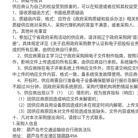
八、质疑与投诉
供应商认为自己的权益受到损害的，可以在知道或者应知其权益受
1、接收质疑函方式：书面纸质质疑函
2、质疑函内容、格式：应符合《政府采购质疑和投诉办法》相关
质疑供应商对采购人、采购代理机构的答复不满意，或者采购人、
九、其他补充事宜
1、参加辽宁省政府采购活动的供应商，请详阅辽宁政府采购网“首
册”，具体规定详见《关于启用政府采购数字认证和电子招投标业务
成的所有后果，由供应商自行承担。
2、供应商需自主学习辽宁政府采购网电子文件制作指南，按照
作，影响文件上传造成的所有后果，由供应商自行承担。系统操作问题请
3、供应商除在电子评审系统上传响应文件外，须在递交响应文件
中上传的响应文件内容、格式一致，备系统突发故障使用。供应商
4、开标时，供应商需自行准备电子设备确保能够自行报价及解密
不超过30分钟，因政府采购系统原因，采购代理机构将酌情延长
5、供应商出现以下（1）（2）情形的，视为放弃投标（响应）
（1）因供应商原因造成响应文件未解密的；
（2）因供应商自用设备原因造成的未在规定时间内解密、上传
（3）因供应商原因未对文件校验造成信息缺失、文件内容或格
十、凡对本次采购提出询问，请按以下方式联系。
1.采购人信息
名称： 葫芦岛市交通运输综合行政执法队
地址： 葫芦岛市龙港区锦葫路49A