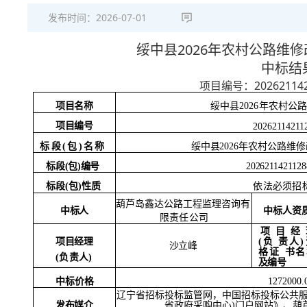
发布时间：
2026-07-01
2026年农村公路维
绥中县
中标结
20262114
项目编号：
项目名称
绥中县
2026年农村
项目编号
20262114211
标段
(包)名称
绥中县
2026年农村公路维
标段
(包)编号
2026211421128
标段
(包)性质
依法必须招
葫芦岛鑫达公路工程监理咨询有
中标人
中标人资
限责任公司
项目经
(负
责人
项目经理
沙立峰
格证
书名
(负责人)
及编号
中标价格
1272000
辽宁省招标投标监管网，中国招标投标公共
省政府采购中心
)门户网站》、葫
发布媒介