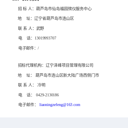
招
标
人：
葫芦岛市仙岛福园殡仪服务中心
地
址：
辽宁省葫芦岛市连山区
联
系
人：
武野
电
话：
13019993707
电子邮件：
/
招标代理机构：
辽宁泽峰项目管理有限公司
地
址：
葫芦岛市连山区新大陆广场西侧门市
联
系
人：
冷明
电
话：
0429-2130186
电子邮件：
liaoningzefeng@1
63.com