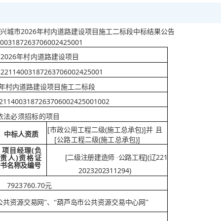
2026年村内道路建设项目施工二标段
兴城市
中标结果公告
003187263706002425001
2026年村内道路建设项目
市
122114003187263706002425001
26年村内道路建设项目施工二标段
2114003187263706002425001002
依法必须招标的项目
[市政公用工程二级(施工总承包)]并
且
中标人资质
[公路工程二级(施工总承包)]
(负
项目经理
[二级注册建造师
](辽221
)资格证
·
公路工程
责人
书名称及编号
2023202311294)
7923760.70元
公共资源交易网”、“葫芦岛市公共资源交易中心网
”