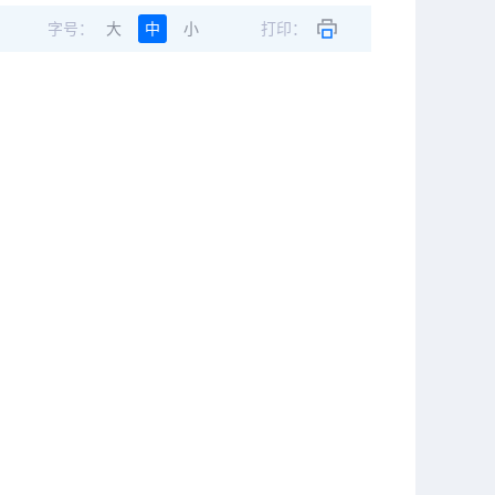
字号：
大
中
小
打印：