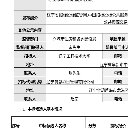
辽宁省招标投标监管网
,中国招标投标公共服务
发布媒介
公共资源交易
其他公示内容
监督部门
兴城市住房和城乡建设局
项目来源
监督部门联系人
宋先生
监督部门电
招标人
辽宁工程技术大学
邮箱
辽宁省阜新市中
地址
联系人
张先生
电话
辽宁筑慧项目管理有限公司
邮箱
招标代理机构
地址
辽宁省葫芦岛市龙港
联系人
赵南
电话
1.
中标候选人基本情况
序号
中标候选人名称
分数
投标报价