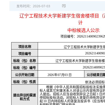
发布时间：
2026-07-03
辽宁工程技术大学新建学生宿舍楼项目（
计
中标候选人公示
项目编号：
20262114009023962
项目名称
辽宁工程技术大学新建学生
202621140090
项目编号
标段（包）名称
辽宁工程技术大学新建学生宿舍楼
2026211400902
标段（包）编号
公示开始日期
2026
年
07
月
03 日
公示结束日
标段（包）性质
依法必须招标
根据《中华人民共和国招标投标法实施
标人或其它利害关系人对该公示内容有异议
人提出。招标人应当自收到异议之日起
3 
提出异议的渠道
停招标投标活动。对招标人答复仍持有异议
和方式
起
10 日内持招标人的答复及投诉书（应当有
标投标监督部门提出投诉。