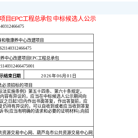
项目
EPC
工程总承包
中标候选人公示
140312466475
春和敬康养中心改建项目
621140312466475
康养中心改建项目EPC工程总承包
21140312466475001
示结束日期
2026年06月01日
法必须招标的项目
标法实施条例》第五十四
条、第六十条规定，
内容有异议的，应当
在中标候选人公示期间向
议之日起
3日内作出书面答
复，作出答复前，应
复仍持有异议的，可以自收到或者应当收到答复
诉书(应当有明确的请求和必要的证明材料),向招
共资源交
易中心网、葫芦岛市公共资源交易中心网