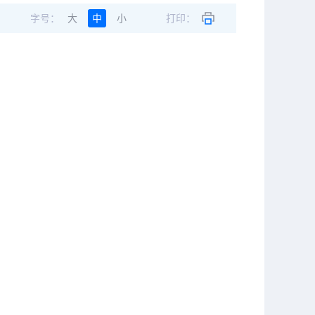
字号：
大
中
小
打印：