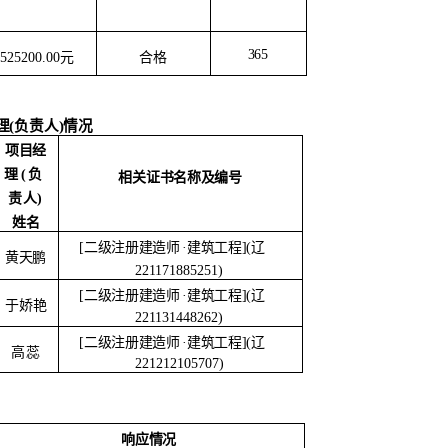
365
合格
7525200.00元
(负责人)情况
项目经
理
(
负
相关证书名称及编号
责人
)
姓名
[二级注册建造师
·建筑工程](辽
黄天鹏
221171885251)
[二级注册建造师
·建筑工程](辽
于娇艳
221131448262)
[二级注册建造师
·建筑工程](辽
高蕊
221212105707)
响应情况