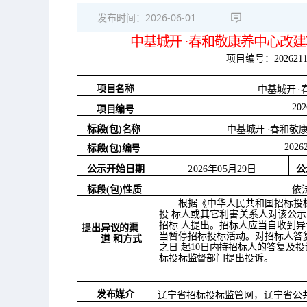
发布时间：
2026-06-01
中基城开
·春和敬康养中心改建
项目编号：
202621
项目名称
中基城开
·
202
项目编号
标段
(包)名称
中基城开
·春和敬
2026
标段
(包)编号
公
公示开始日期
2026年05月29日
标段
(包)性质
依
根据《中华人民共和国招标投
投
标人或其它利害关系人对该公示
招标
人提出。招标人应当自收到异
提出异议的渠
当暂
停招标投标活动。对招标人答
道
和方式
之日
起
10日内持招标人的答复及投
标投标监督部门提出投诉。
发布媒介
辽宁省招标投标监管网，辽宁省公