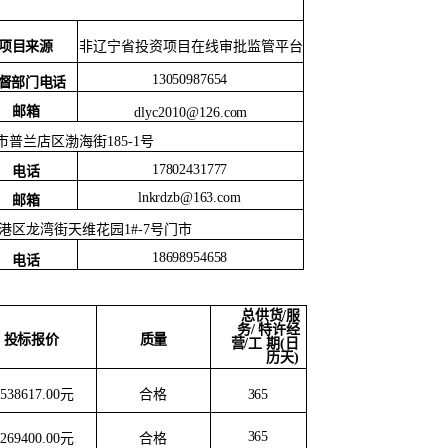
项目来源
非辽宁省投资项目在线审批监管平台
13050987654
督部门电话
邮箱
dlyc2010@126.com
市普兰店区渤海街
185-1号
17802431777
电话
lnkrdzb@163.com
邮箱
港区龙湾街天维花园
1#-7号门市
18698954658
电话
总供货
/服
务/
特许经
质量
投标报价
营
/工
期
(日
历天)
合格
7538617.00元
365
365
合格
7269400.00元