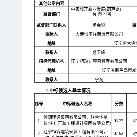
其他公示内容
中集城开商业发展
(葫芦岛)
有
限公司
监督部门
监督部门联系人
监
杨金爽
招标人
大连恒丰祥商贸有限公司
辽宁省大连
地址
联系人
盛玉峰
招标代理机构
辽宁柯瑞迪项目管理有限公司
辽宁省葫芦岛市龙
地址
联系人
宁淘
1.中标候选人基本情况
序号
中标候选人名称
分数
绅澜建设集团有限公司，联合体单
1
4
96.22
位
(中仁正和工程设计集团有限公司)
辽宁恒睿建筑安装工程有限公司，
2
87.62
4