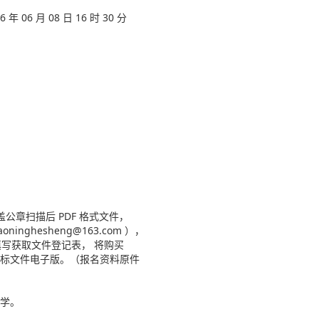
 年 06 月 08 日 16 时 30 分
公章扫描后 PDF 格式文件，
nghesheng@163.com ），
填写获取文件登记表， 将购买
标文件电子版。（报名资料原件
学。