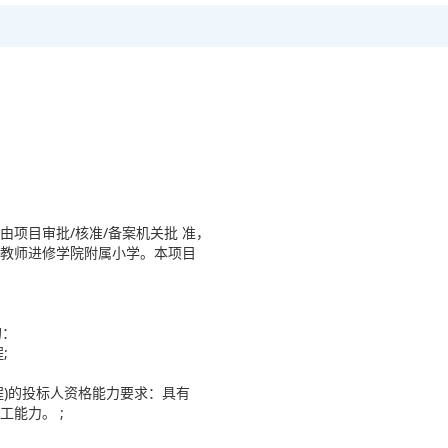
）
项目审批/核准/备案机关批 准，
岛市教师进修学院附属小学。本项目
的：
;
程)的投标人资格能力要求：具有
能力。 ;