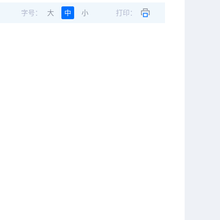
字号：
大
中
小
打印：