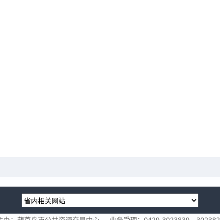
主办：葫芦岛市公共资源交易中心
业务受理：0429-3023839、302382