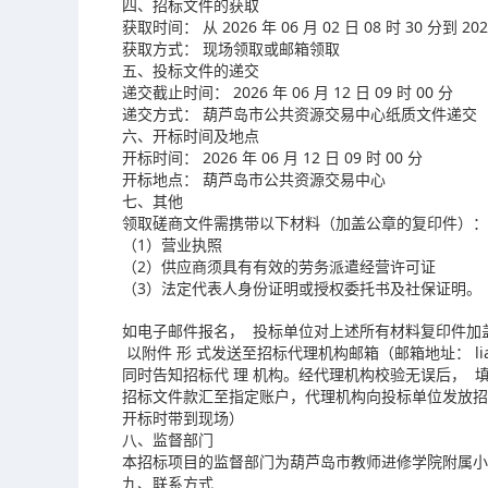
四、招标文件的获取
获取时间： 从 2026 年 06 月 02 日 08 时 30 分到 2026
获取方式： 现场领取或邮箱领取
五、投标文件的递交
递交截止时间： 2026 年 06 月 12 日 09 时 00 分
递交方式： 葫芦岛市公共资源交易中心纸质文件递交
六、开标时间及地点
开标时间： 2026 年 06 月 12 日 09 时 00 分
开标地点： 葫芦岛市公共资源交易中心
七、其他
领取磋商文件需携带以下材料（加盖公章的复印件）：
（1）营业执照
（2）供应商须具有有效的劳务派遣经营许可证
（3）法定代表人身份证明或授权委托书及社保证明。
如电子邮件报名， 投标单位对上述所有材料复印件加盖
以附件 形 式发送至招标代理机构邮箱（邮箱地址： liaoni
同时告知招标代 理 机构。经代理机构校验无误后， 
招标文件款汇至指定账户，代理机构向投标单位发放招
开标时带到现场）
八、监督部门
本招标项目的监督部门为葫芦岛市教师进修学院附属小
九、联系方式