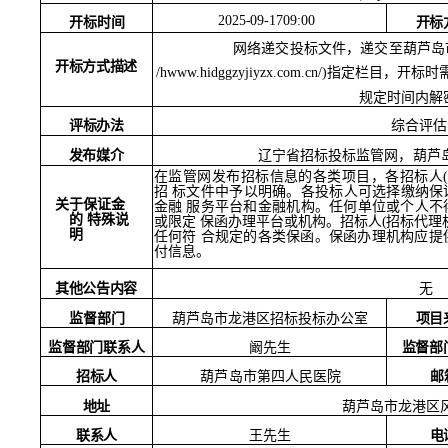
2025-09-1709:00
开标时间
开标
网络递交投标文件，递交至葫芦岛
开标方式描述
/hwww.hidggzyjiyzx.com.cn/)指定栏目
规定时间内解
评标办法
综合评估
发布媒介
辽宁省招标投标监管网，葫芦
在监管网发布招标信息的各类项目，各招标人
招
标文件中予以明确。各投标人可选择缴纳保
关于保证金
金融
服务平台和金融机构。任何单位或个人不
的
特殊说
或限定
保函办理平台或机构。招标人
(招标代理
明
任何符
合规定的各类保函。保函办理机构应提
付信息。
其他公告内容
无
监督部门
项目
葫芦岛市龙港区招标投标办公室
监督部门联系人
监督部
阚先生
招标人
邮
葫芦岛市第四人民医院
葫芦岛市龙港区
地址
联系人
王先生
电