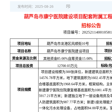
发布时间：
2025-08-26
葫芦岛市康宁医院建设项目配套附属工
招标公告
项目编号：
202521140010581
项目地址
招
葫芦岛市龙港区风顺街
10号
项目
项目名称
葫芦岛市康宁医院建设项目
资金来源及比例
招标
其他资金
85.00%自筹资金15.00%
标段
(
项目总投资
12700.03万元
项目建设规模为
300张床位，新建建筑总面积为
14576.78平方米，地下建筑面积为1602.4
合楼基底面积为
1968.64平方米，框架结构，
项目规模
新建康宁医院住院康复楼基底面积为
1081.4
5917.21平方米；新建独立地下一层设备用
房及
人防建筑面积为
987.77平方米；新建1座处理能力
一体化污水处理设备，占地面积
84.00平方米