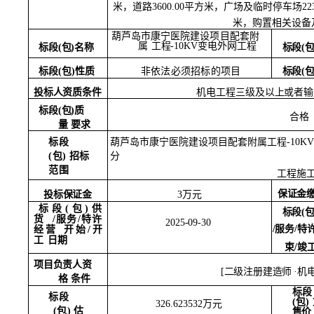
米，道路
3600.00平方米，广场及临时停车场22
米，购置相关设备
葫芦岛市康宁医院建设项目配套附
属
工程
-10KV变电外网工程
标段
(
标段
(包)名称
标段
(
标段
(包)性质
非依法必须招标的项目
投标人资质条件
机电工程三级及以上或者输
标段
(包)质
合格
量
要求
葫芦岛市康宁医院建设项目配套附属工程
-10K
标段
分
(包)
招标
范围
工程施
保证金
投标保证金
3万元
标段
(包)供
标段
(
货
/服务/特许
2025-09-30
/服务/特
经营
开始
/开
工
日期
束
/竣
项目负责人资
[二级注册建造师
·机
格
条件
标段
标段
(包)
326.623532万元
(包)
估
售价