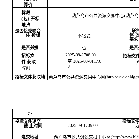
算价
标段
葫芦岛市公共资源交易中心
(葫芦岛
(包)
开标
地点
联
是否接受联合
体
体
投标
不接受
要求
是否兼投
是否
否
2025-08-2708:00
招标文
招标文
至
2025-09-0117:0
件
获取
0
时间
葫芦岛市公共资源交易中心网
(
http://www.hldgg
招标文件获取地
址
投标文
投标文件递交
2025-09-1709:00
截
止时间
葫芦岛市公共资源交易中心网
(
http://www.hl
递交地址