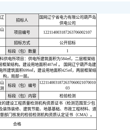
、辽
国网辽宁省电力有限公司葫芦岛
招标人
供电公司
黑山
项目编号
122114003187263706002107
目
招标方式
公开招标
1
标段（包）数量
科供电所项目：供电所建筑面积为
584㎡，二层框架结
层框架结构。建设用地面积407㎡ 。 国网辽宁葫芦岛建
所建筑面积699㎡，建设用地面积425㎡，两层框架结
构，局部一层。
黑山
1221140031872637060021070010
标段（包）编号
03
检测
标段（包）内容
检验检测
发的建设工程质量检测机构资质证书（检测范围至少包
及装饰装修、建筑节能、地基基础、市政工程材料、道
监督部门核发的检验检测机构资质认定证书（CMA）。
合格