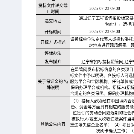
投标文件递交截
2025-07-23 09:00
止时间
通过辽宁工程咨询招投标交易
递交地址
/login），
2025-07-23 09:00
开标时间
请投标单位法定代表人或授权委托
开标方式描述
定地点进行现场解密。
评标办法
发布媒介
辽宁省招标投标监管网
,辽
在监管网发布招标信息的各类项目
标文件中予以明确。各投标人可选
关于保证金的
特
服务平台和金融机构。任何单位或
殊说明
保函办理平台或机构。招标人(招
合规定的各类保函。保函办理机构
（
1）投标人必须经在中国境内合
备、资金等方面具有相应的服务能
位签订的劳动合同或近期的社会
被执行人
/或重大税收违法案件当
其他公告内容
重违法失信企业名单；（
4）项目
次刷卡确认工作；（