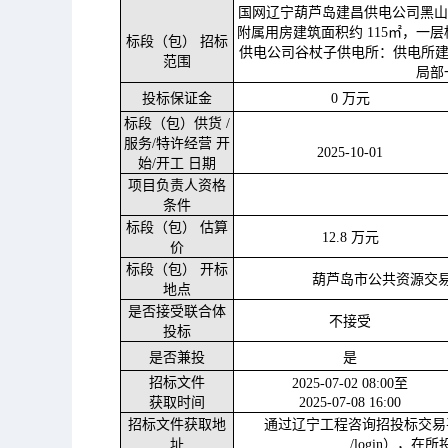
国网辽宁葫芦岛建昌供电公司黑
附属用房建筑面积约
115㎡，一
标段（包）
招标
供电公司谷杖子供电所：供电所
范围
局部
投标保证金
0 万元
标段（包）供货
/
服务/特许经营 开
2025-10-01
始/开工 日期
项目负责人资格
条件
标段（包）
估算
12.8 万元
价
标段（包）
开标
葫芦岛市公共资源交
地点
是否接受联合体
不接受
投标
是否兼投
是
招标文件
2025-07-02 08:00至
获取时间
2025-07-08 16:00
招标文件获取地
通过辽宁工程咨询招投标交易
址
/login），