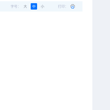
字号：
大
中
小
打印：