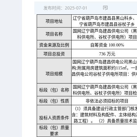
发布时间：
2025-07-01
辽宁省葫芦岛市建昌县黑山科乡
项目地址
宁省葫芦岛市建昌县谷杖子乡
国网辽宁葫芦岛建昌供电公司（
项目名称
科供电所、谷杖子供电所）项
资金来源及比例
自筹资金
100.00%
项目总投资
736 万元
国网辽宁葫芦岛建昌供电公司黑山
构
;附属用房建筑面积约115㎡，一
项目规模
昌供电公司谷杖子供电所项目：供电
国网辽宁葫芦岛建昌供电公司（
标段（包）名称
科供电所、谷杖子供电所）项目
标段（包）性质
非依法必须招标的项目
（
1）须具备建设行政主管部门核
含：建筑材料及构配件、主体结构
投标人资质条件
路工程）。
（
2）具备质量技术
标段（包）质量
要求