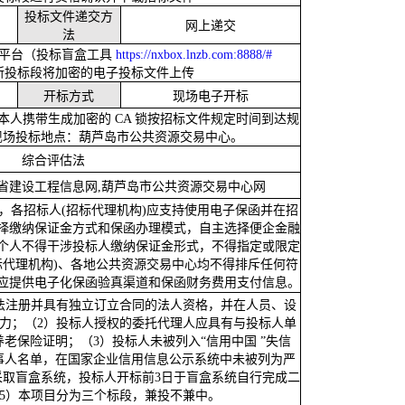
投标文件递交方
网上递交
法
平台（投标盲盒工具
https://nxbox.lnzb.com:8888/#
选择所投标段将加密的电子投标文件上传
开标方式
现场电子开标
本人携带生成加密的
CA 锁按招标文件规定时间到达规
现场投标地点：葫芦岛市公共资源交易中心。
综合评估法
宁省建设工程信息网,葫芦岛市公共资源交易中心网
，各招标人
(招标代理机构)应支持使用电子保函并在招
择缴纳保证金方式和保函办理模式，自主选择便企金融
个人不得干涉投标人缴纳保证金形式，不得指定或限定
标代理机构)、各地公共资源交易中心均不得排斥任何符
应提供电子化保函验真渠道和保函财务费用支付信息。
法注册并具有独立订立合同的法人资格，并在人员、设
力；（
2）投标人授权的委托代理人应具有与投标人单
养老保险证明；（
3）投标人未被列入“信用中国 ”失信
事人名单，在国家企业信用信息公示系统中未被列为严
采取盲盒系统，投标人开标前3日于盲盒系统自行完成二
5）本项目分为三个标段，兼投不兼中。