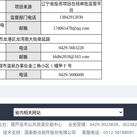
辽宁省投资项目在线审批监管平
项目来源
台
13842912030
监督部门电话
供电
邮箱
174061478@qq.com
市龙港区龙湾南大街南延路
0429-5663220
电话
hldht2018@163.com
邮箱
城市温泉办事处金三角小区
1 幢甲 F 号
电话
0429-5606600
主办：葫芦岛市公共资源交易中心
业务受理：0429-3023839、302382
技术支持：国泰新点软件股份有限公司
客服电话：0512-58188091