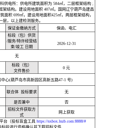
山科供电所：供电所建筑面积为
584㎡，二层框架结构 ;
层框架结构。建设用地面积 407㎡
。
国网辽宁葫芦岛建昌
建筑面积
699㎡，建设用地面积425㎡，两层框架结构，
一层，以上建检测服务。
保证金缴纳方式
保函、电汇
标段（包）供货
/服务/特许经营结
2026-12-31
束
/竣工 日期
无
标段（包）
0 元
文件售价
易中心
(葫芦岛市高新园区高新五路47-1 号)
联合体
投标要求
无
是否兼中
否
招标文件获取方
网上获取
式
平台（投标盲盒工具
https://nxbox.lnzb.com:8888/#
在所投标段进行资格确认并下载招标文件