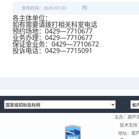
发布时间：
2026-07-03
各主体单位：
如有需要请拨打相关科室电话
预约场地：0429—7710677
业务办理：0429—7710677
保证金业务：0429—7710672
投诉电话：0429—7715091
主办：葫芦
技术支持
地址：葫芦